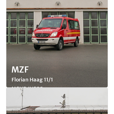
MZF
span style="color: rgb(255, 255, 255);">
Florian Haag 11/1
MEHR INFOS